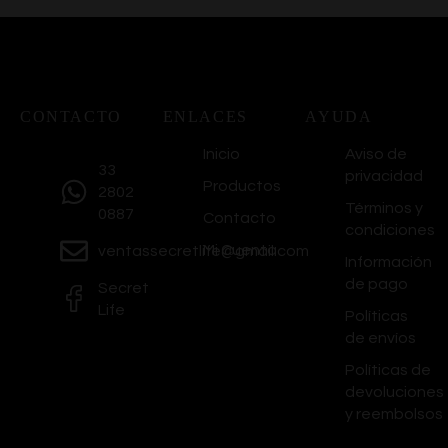
CONTACTO
ENLACES
AYUDA
Inicio
Aviso de
33
privacidad
Productos
2802
Términos y
0887
Contacto
condiciones
Mi Cuenta
ventassecretlife@gmail.com
Información
de pago
Secret
Life
Políticas
de envíos
Políticas de
devoluciones
y reembolsos