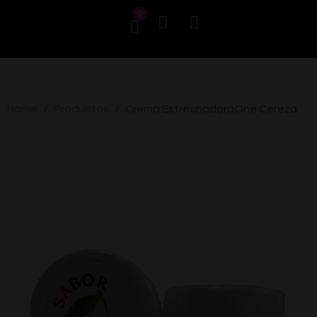
0
Home
Productos
Crema EstrechadoraOne Cereza
/
/