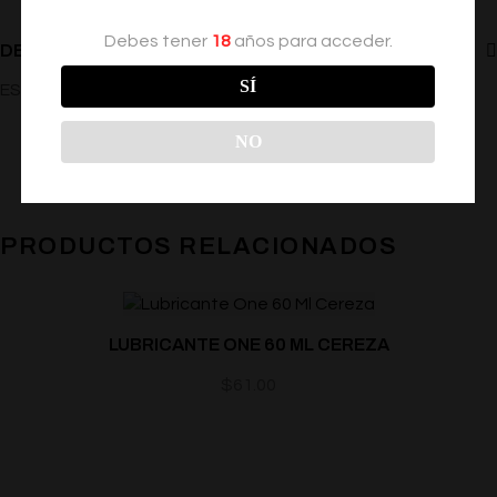
Debes tener
18
años para acceder.
DESCRIPCIÓN
SÍ
ESTRECHADOR VAGINAL SABOR CEREZA
NO
PRODUCTOS RELACIONADOS
LUBRICANTE ONE 60 ML CEREZA
$
61.00