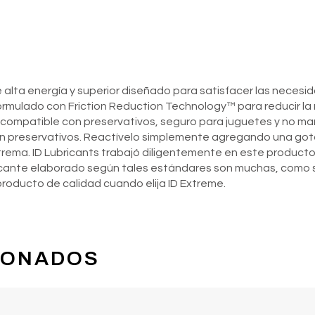
 alta energía y superior diseñado para satisfacer las necesid
formulado con Friction Reduction Technology™ para reducir la
 compatible con preservativos, seguro para juguetes y no ma
n preservativos. Reactívelo simplemente agregando una gota
trema. ID Lubricants trabajó diligentemente en este producto
ricante elaborado según tales estándares son muchas, como s
roducto de calidad cuando elija ID Extreme.
IONADOS