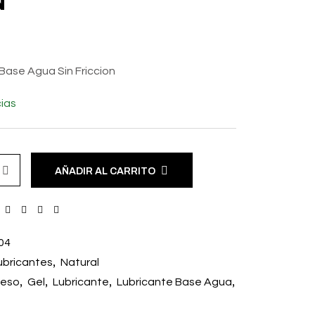
N
Base Agua Sin Friccion
ias
AÑADIR AL CARRITO
04
,
ubricantes
Natural
,
,
,
,
peso
Gel
Lubricante
Lubricante Base Agua