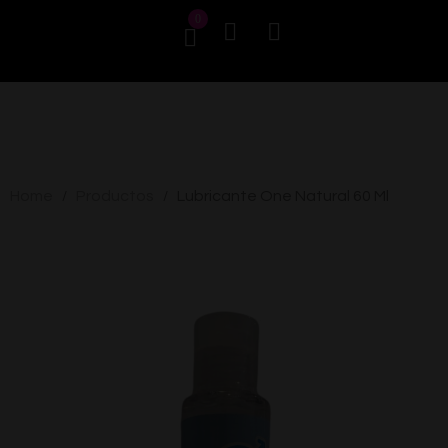
0
Home
Productos
Lubricante One Natural 60 Ml
/
/