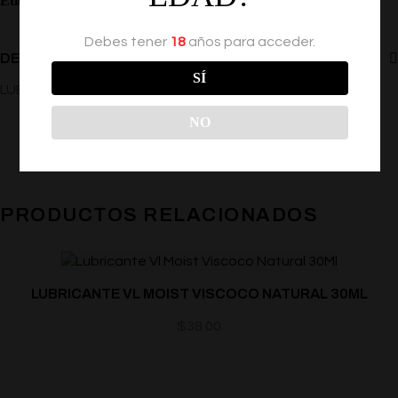
Etiquetas:
,
,
Lubricante
Lubricante Natural
Natural
Debes tener
18
años para acceder.
DESCRIPCIÓN
SÍ
LUBRICANTE NATURAL
NO
PRODUCTOS RELACIONADOS
LUBRICANTE VL MOIST VISCOCO NATURAL 30ML
$
38.00