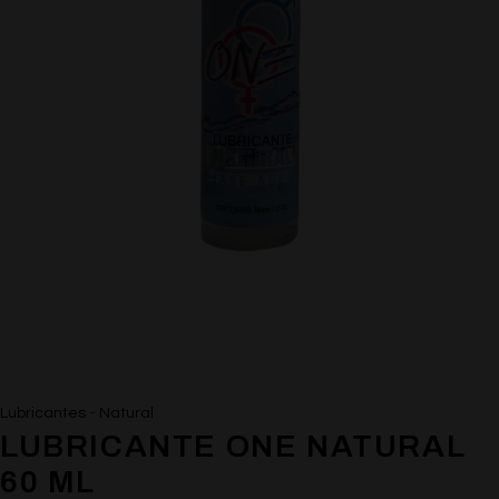
-
Lubricantes
Natural
LUBRICANTE ONE NATURAL
60 ML