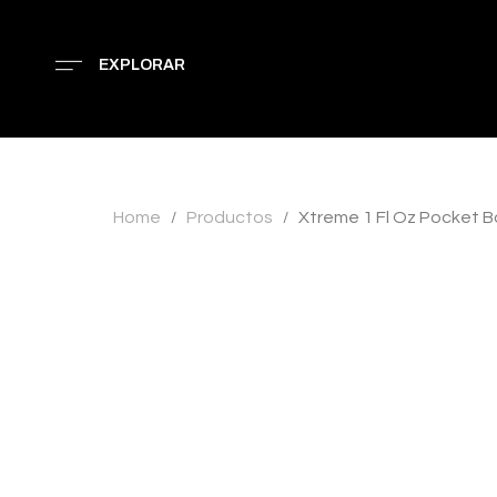
EXPLORAR
Home
Productos
Xtreme 1 Fl Oz Pocket B
/
/