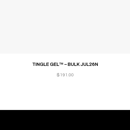
TINGLE GEL™ – BULK JUL26N
$
191.00