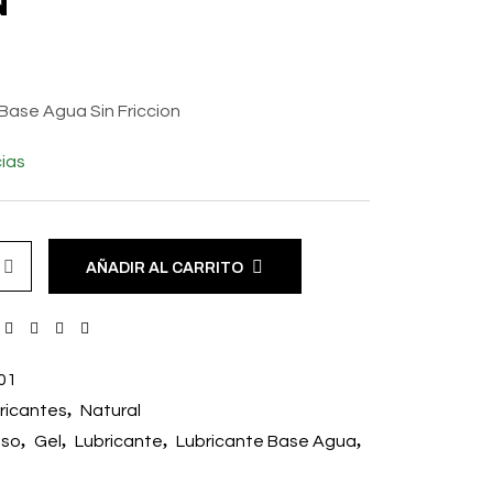
N
Base Agua Sin Friccion
ias
AÑADIR AL CARRITO
01
,
ricantes
Natural
,
,
,
,
eso
Gel
Lubricante
Lubricante Base Agua