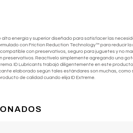
 alta energía y superior diseñado para satisfacer las necesid
formulado con Friction Reduction Technology™ para reducir la
 compatible con preservativos, seguro para juguetes y no ma
n preservativos. Reactívelo simplemente agregando una gota
trema. ID Lubricants trabajó diligentemente en este producto
ricante elaborado según tales estándares son muchas, como s
roducto de calidad cuando elija ID Extreme.
IONADOS