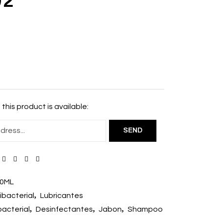
02
this product is available:
0ML
,
ibacterial
Lubricantes
,
,
,
bacterial
Desinfectantes
Jabon
Shampoo