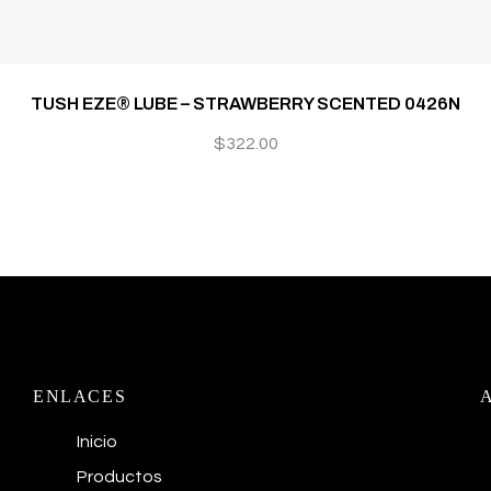
TUSH EZE® LUBE – STRAWBERRY SCENTED 0426N
$
322.00
ENLACES
Inicio
Productos