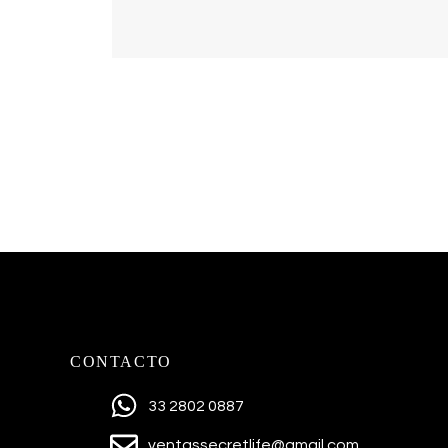
CONTACTO
33 2802 0887
ventassecretlife@gmail.com