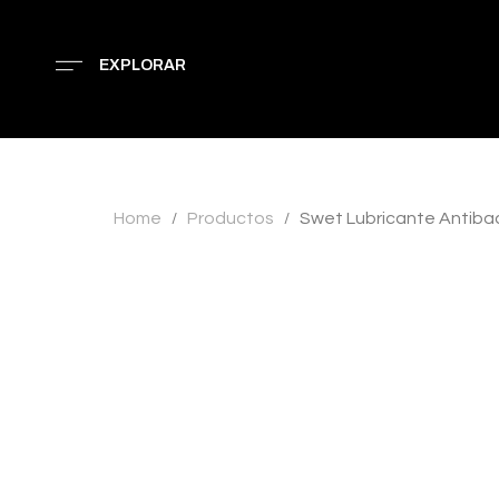
EXPLORAR
Home
Productos
Swet Lubricante Antibac
/
/
AGOTADO