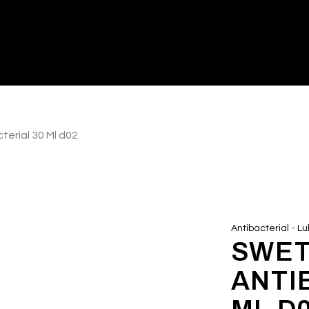
terial 30 Ml d02
-
Antibacterial
Lu
SWET
ANTI