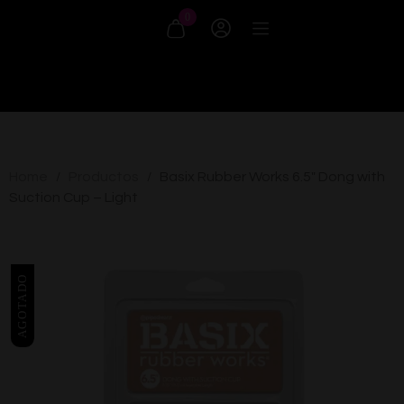
0
Home
Productos
Basix Rubber Works 6.5″ Dong with
/
/
Suction Cup – Light
AGOTADO