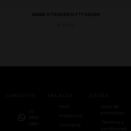
ANIME STROKER KITTY 0526N
$
284.00
CONTACTO
ENLACES
AYUDA
Inicio
Aviso de
33
privacidad
Productos
2802
Términos y
0887
Contacto
condiciones