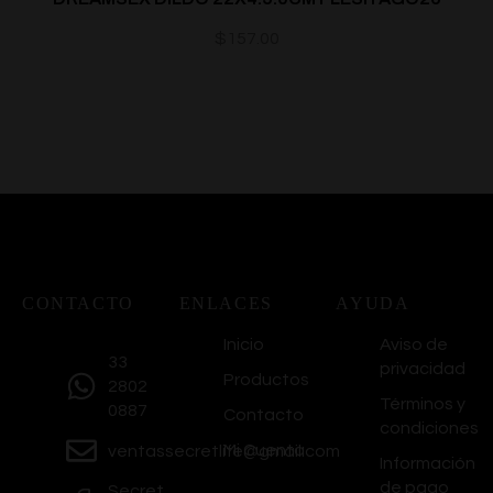
$
157.00
CONTACTO
ENLACES
AYUDA
Inicio
Aviso de
33
privacidad
Productos
2802
Términos y
0887
Contacto
condiciones
Mi Cuenta
ventassecretlife@gmail.com
Información
de pago
Secret