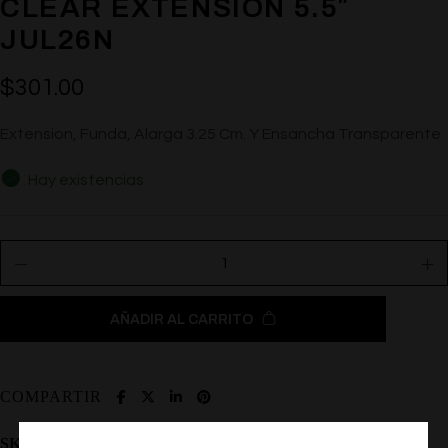
CLEAR EXTENSION 5.5″
JUL26N
$
301.00
Extension, Funda, Alarga 3.25 Cm. Y Ensancha Transparente
Hay existencias
AÑADIR AL CARRITO
COMPARTIR
SKU:
SE-1632-10-3