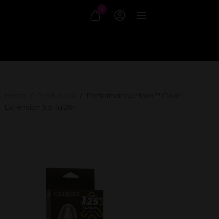
0
Home
Productos
Performance Maxx™ Clear
/
/
Extension 5.5″ jul26n