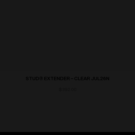
STUD® EXTENDER – CLEAR JUL26N
$
392.00