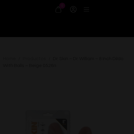
0
Home
Productos
Dr. Skin – Dr. William – 8 Inch Dildo
/
/
With Balls – Beige 0526n