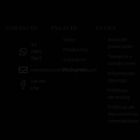
CONTACTO
ENLACES
AYUDA
Inicio
Aviso de
33
privacidad
Productos
2802
Términos y
0887
Contacto
condiciones
Mi Cuenta
ventassecretlife@gmail.com
Información
de pago
Secret
Life
Políticas
de envíos
Políticas de
devoluciones
y reembolsos