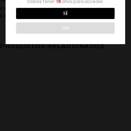
Debes tener
18
años para acceder.
Categoría:
Lubricantes
SÍ
Etiqueta:
Espermicida
NO
PRODUCTOS RELACIONADOS