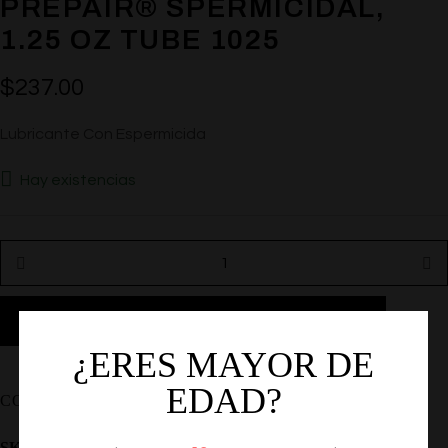
PREPAIR® SPERMICIDAL,
1.25 OZ TUBE 1025
$
237.00
Lubricante Con Espermicida
Hay existencias
AÑADIR AL CARRITO
¿ERES MAYOR DE
EDAD?
COMPARTIR
SKU:
CF-2011