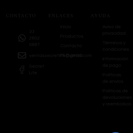
CONTACTO
ENLACES
AYUDA
Inicio
Aviso de
33
privacidad
Productos
2802
Términos y
0887
Contacto
condiciones
Mi Cuenta
ventassecretlife@gmail.com
Información
de pago
Secret
Life
Políticas
de envíos
Políticas de
devoluciones
y reembolsos