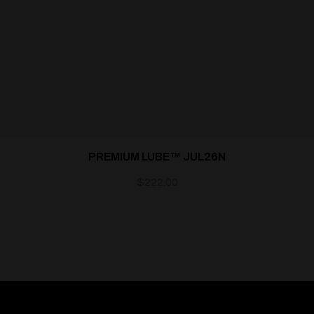
PREMIUM LUBE™ JUL26N
$
222.00