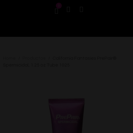
0
Home
Productos
California Fantasies PrePair®
/
/
Spermicidal, 1.25 oz Tube 1025