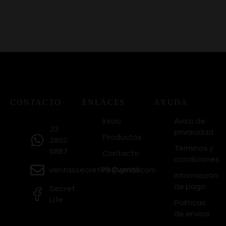
CONTACTO
ENLACES
AYUDA
Inicio
Aviso de
33
privacidad
Productos
2802
Términos y
0887
Contacto
condiciones
Mi Cuenta
ventassecretlife@gmail.com
Información
de pago
Secret
Life
Políticas
de envíos