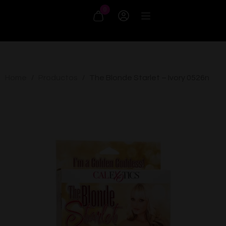
0
Home
Productos
The Blonde Starlet – Ivory 0526n
/
/