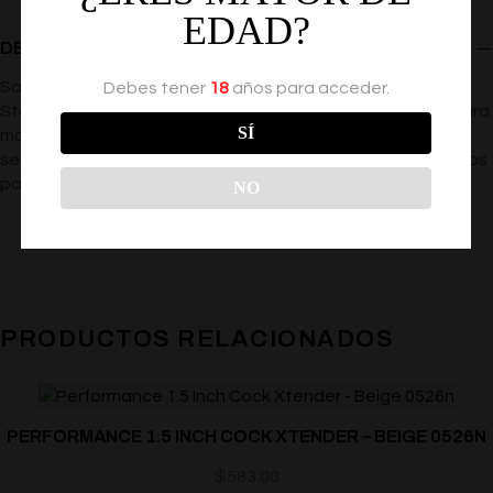
EDAD?
DESCRIPCIÓN
Satisface tus fantasías secretas con la realista Blonde
Debes tener
18
años para acceder.
Starlet. ¡Esta exótica diosa rubia inflable está diseñada para
SÍ
mostrarte por qué las rubias se divierten más! La amante
seductora perfecta tiene un rostro a todo color y 3 agujeros
para una experienc
NO
PRODUCTOS RELACIONADOS
PERFORMANCE 1.5 INCH COCK XTENDER – BEIGE 0526N
$
583.00