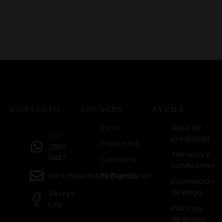
CONTACTO
ENLACES
AYUDA
Inicio
Aviso de
33
privacidad
Productos
2802
Términos y
0887
Contacto
condiciones
Mi Cuenta
ventassecretlife@gmail.com
Información
de pago
Secret
Life
Políticas
de envíos