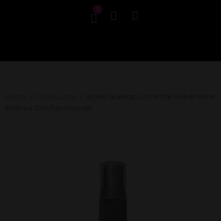
0
Home
Productos
Base Guerlain La Petite Robe Noire
/
/
Intense Con Feromonas