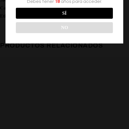
Debes tener
18
años para acceder.
Categoría:
Feromonas
SÍ
Etiquetas:
,
,
,
Feromonas
Locion
Perfumes
Atraccion
NO
PRODUCTOS RELACIONADOS