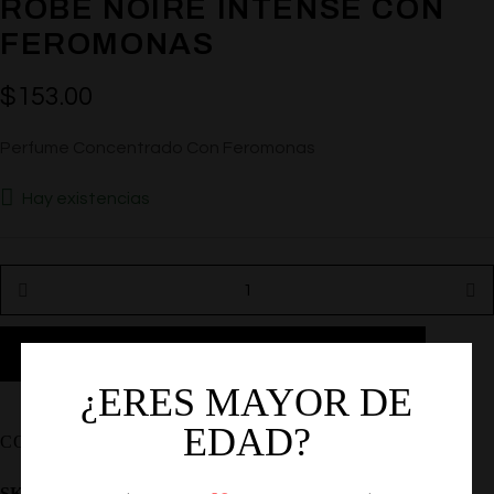
ROBE NOIRE INTENSE CON
FEROMONAS
$
153.00
Perfume Concentrado Con Feromonas
Hay existencias
AÑADIR AL CARRITO
¿ERES MAYOR DE
EDAD?
COMPARTIR
SKU:
EF-GLPRNI