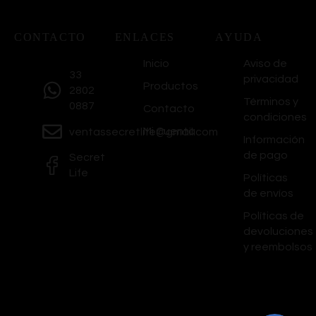
CONTACTO
ENLACES
AYUDA
Inicio
Aviso de
33
privacidad
Productos
2802
Términos y
0887
Contacto
condiciones
Mi Cuenta
ventassecretlife@gmail.com
Información
de pago
Secret
Life
Políticas
de envíos
Políticas de
devoluciones
y reembolsos