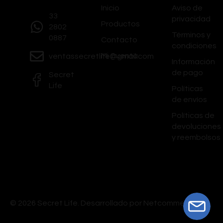
Inicio
Aviso de
33
privacidad
Productos
2802
Términos y
0887
Contacto
condiciones
Mi Cuenta
ventassecretlife@gmail.com
Información
de pago
Secret
Life
Políticas
de envíos
Políticas de
devoluciones
y reembolsos
© 2026 Secret Life.
Desarrollado por Netcommerce