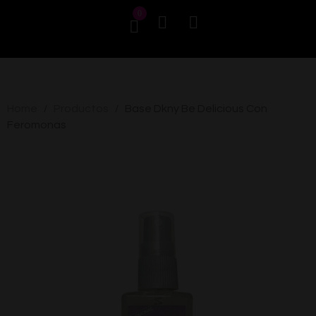
0
Home
Productos
Base Dkny Be Delicious Con
/
/
Feromonas