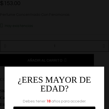
$
153.00
Perfume Concentrado Con Feromonas
Hay existencias
AÑADIR AL CARRITO
¿ERES MAYOR DE
COMPARTIR
EDAD?
SKU:
EF-BEDELI
Categoría:
Feromonas
Debes tener
18
años para acceder.
Etiquetas:
,
,
,
Feromonas
Locion
Perfumes
Atraccion