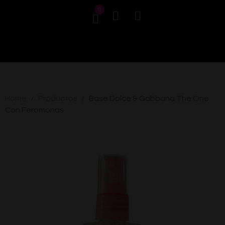
0
Home
Productos
Base Dolce & Gabbana The One
/
/
Con Feromonas