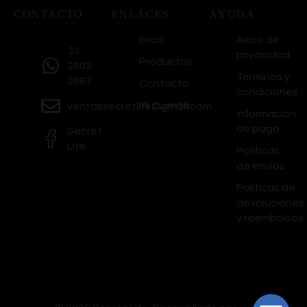
CONTACTO
ENLACES
AYUDA
Inicio
Aviso de
33
privacidad
Productos
2802
Términos y
0887
Contacto
condiciones
Mi Cuenta
ventassecretlife@gmail.com
Información
de pago
Secret
Life
Políticas
de envíos
Políticas de
devoluciones
y reembolsos