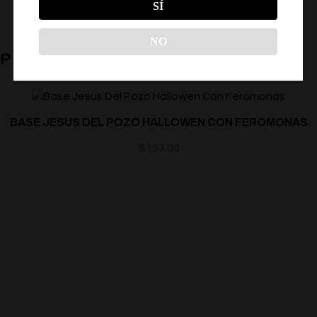
SÍ
NO
PRODUCTOS RELACIONADOS
BASE JESUS DEL POZO HALLOWEN CON FEROMONAS
$
153.00