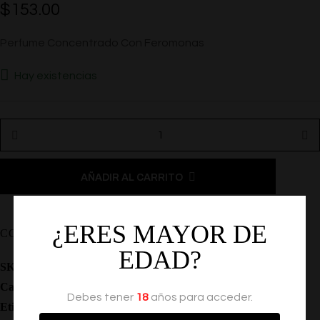
$
153.00
Perfume Concentrado Con Feromonas
Hay existencias
AÑADIR AL CARRITO
¿ERES MAYOR DE
COMPARTIR
EDAD?
SKU:
EF-ONEMIL
Categoría:
Feromonas
Debes tener
18
años para acceder.
Etiquetas:
,
,
,
Feromonas
Locion
Perfumes
Atraccion