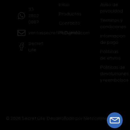
Inicio
Aviso de
33
privacidad
Productos
2802
Términos y
0887
Contacto
condiciones
Mi Cuenta
ventassecretlife@gmail.com
Información
de pago
Secret
Life
Políticas
de envíos
Políticas de
devoluciones
y reembolsos
© 2026 Secret Life.
Desarrollado por Netcommerce