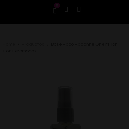
0
Home
Productos
Base Paco Rabanne One Million
/
/
Con Feromonas