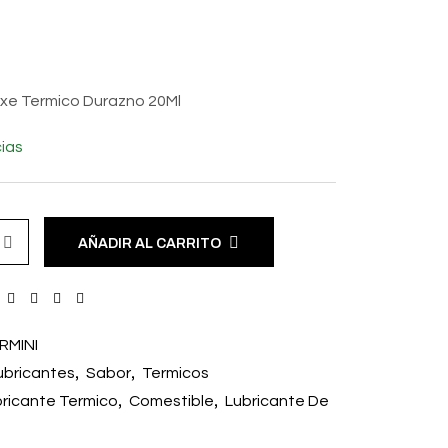
xe Termico Durazno 20Ml
ias
AÑADIR AL CARRITO
RMINI
,
,
ubricantes
Sabor
Termicos
,
,
ricante Termico
Comestible
Lubricante De