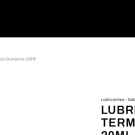
ico Durazno 20Ml
-
Lubricantes
Sab
LUBR
TERM