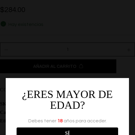
$
284.00
Hay existencias
AÑADIR AL CARRITO
COMPARTIR
¿ERES MAYOR DE
EDAD?
SKU:
SE-0936-20-3
Categoría:
Sin Vibración
Etiqueta:
Masturbador
Debes tener
18
años para acceder.
SÍ