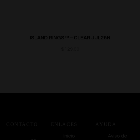
ISLAND RINGS™ – CLEAR JUL26N
$
129.00
CONTACTO
ENLACES
AYUDA
Inicio
Aviso de