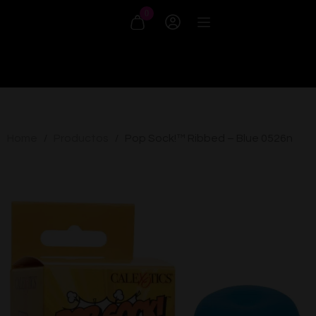
0
Home
Productos
Pop Sock!™ Ribbed – Blue 0526n
/
/