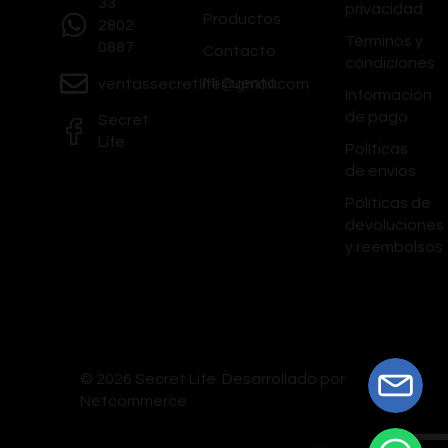
33
privacidad
Productos
2802
Términos y
0887
Contacto
condiciones
Mi Cuenta
ventassecretlife@gmail.com
Información
de pago
Secret
Life
Políticas
de envíos
Políticas de
devoluciones
y reembolsos
© 2026 Secret Life.
Desarrollado por
Netcommerce