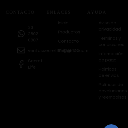
CONTACTO
ENLACES
AYUDA
Inicio
Aviso de
33
privacidad
Productos
2802
Términos y
0887
Contacto
condiciones
Mi Cuenta
ventassecretlife@gmail.com
Información
de pago
Secret
Life
Políticas
de envíos
Políticas de
devoluciones
y reembolsos