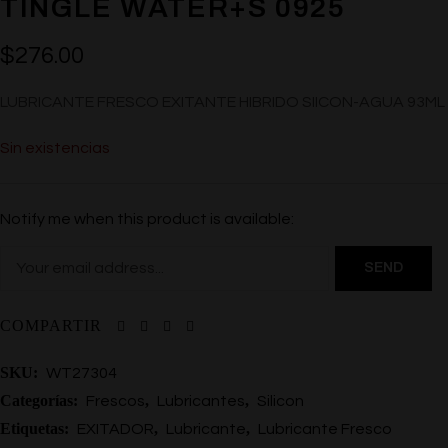
TINGLE WATER+S 0925
$
276.00
LUBRICANTE FRESCO EXITANTE HIBRIDO SIICON-AGUA 93ML
Sin existencias
Notify me when this product is available:
COMPARTIR
SKU:
WT27304
Categorías:
,
,
Frescos
Lubricantes
Silicon
Etiquetas:
,
,
EXITADOR
Lubricante
Lubricante Fresco