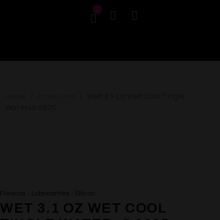
0
Home
Productos
Wet 3.1 Oz Wet Cool Tingle
/
/
Water+S 0925
AGOTADO
-
-
Frescos
Lubricantes
Silicon
WET 3.1 OZ WET COOL