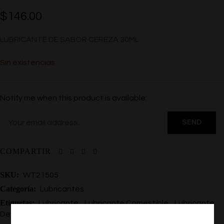
$
146.00
LUBRICANTE DE SABOR CEREZA 30ML
Sin existencias
Notify me when this product is available:
COMPARTIR
SKU:
WT21505
Categoría:
Lubricantes
Etiquetas:
,
,
Lubricante
Lubricante Comestible
Lubricante
De Sabor