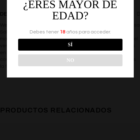
¿ERES MAYOR DE
EDAD?
DESCRIPCIÓN
Wet Flavored Popp’n Cherry 1 Fl. Oz./30mL, La Cereza Jugosa
Saborizada sabe igual que una sandía perfectamente
Debes tener
18
años para acceder.
madura y jugosa, lista para disfrutarla lentamente. ¡Revive el
SÍ
verano con nuestro delicioso sabor a cereza y no pensarás
en escupir semillas! Nuestra fórmula a base de agua no
contiene azúcar ni parabenos, tiene un sabor delicioso y es
NO
la forma más jugosa de mojarse.
PRODUCTOS RELACIONADOS