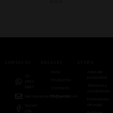
$
35.00
CONTACTO
ENLACES
AYUDA
Inicio
Aviso de
33
privacidad
Productos
2802
Términos y
0887
Contacto
condiciones
Mi Cuenta
ventassecretlife@gmail.com
Información
de pago
Secret
Life
Políticas