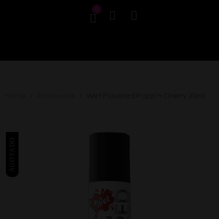
0
Home
Productos
Wet Flavored Popp’n Cherry 30ml
/
/
AGOTADO