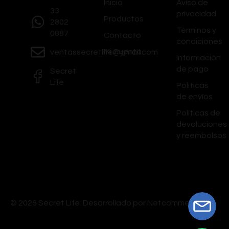
Inicio
Aviso de
33
privacidad
Productos
2802
Términos y
0887
Contacto
condiciones
Mi Cuenta
ventassecretlife@gmail.com
Información
de pago
Secret
Life
Políticas
de envíos
Políticas de
devoluciones
y reembolsos
© 2026 Secret Life.
Desarrollado por Netcommerce