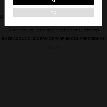
SÍ
NO
PRODUCTOS RELACIONADOS
BASE ACQUA DI GIO EAU DE PARFUM CON FEROMONAS
$
153.00