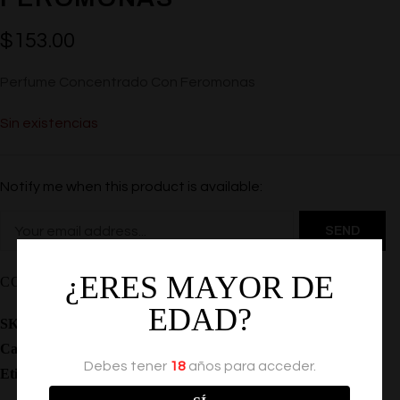
$
153.00
Perfume Concentrado Con Feromonas
Sin existencias
Notify me when this product is available:
¿ERES MAYOR DE
COMPARTIR
EDAD?
SKU:
EF-GFGJ
Categoría:
Feromonas
Debes tener
18
años para acceder.
Etiquetas:
,
,
,
Feromonas
Locion
Perfumes
Atraccion