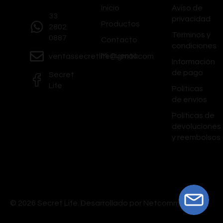
Inicio
Aviso de
33
privacidad
Productos
2802
Términos y
0887
Contacto
condiciones
Mi Cuenta
ventassecretlife@gmail.com
Información
de pago
Secret
Life
Políticas
de envíos
Políticas de
devoluciones
y reembolsos
© 2026 Secret Life.
Desarrollado por Netcommerce