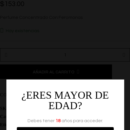
$
153.00
Perfume Concentrado Con Feromonas
Hay existencias
AÑADIR AL CARRITO
¿ERES MAYOR DE
COMPARTIR
EDAD?
SKU:
EF-ECITA
Categoría:
Feromonas
Debes tener
18
años para acceder.
Etiquetas:
,
,
,
Feromonas
Locion
Perfumes
Atraccion