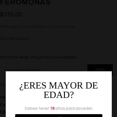
FEROMONAS
$
153.00
Perfume Concentrado Con Feromonas
Sin existencias
Notify me when this product is available:
¿ERES MAYOR DE
COMPARTIR
EDAD?
SKU:
EF-PURR
Categoría:
Feromonas
Debes tener
18
años para acceder.
Etiquetas:
,
,
,
Feromonas
Locion
Perfumes
Atraccion