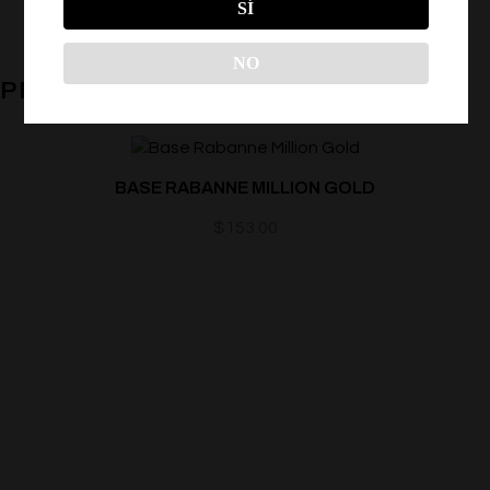
SÍ
NO
PRODUCTOS RELACIONADOS
BASE RABANNE MILLION GOLD
$
153.00