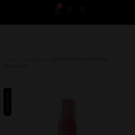
0
Home
Productos
Base Katy Perry Purr Con
/
/
Feromonas
AGOTADO