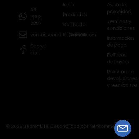
Inicio
Aviso de
33
privacidad
Productos
2802
Términos y
0887
Contacto
condiciones
Mi Cuenta
ventassecretlife@gmail.com
Información
de pago
Secret
Life
Políticas
de envíos
Políticas de
devoluciones
y reembolsos
© 2026 Secret Life.
Desarrollado por Netcommerce