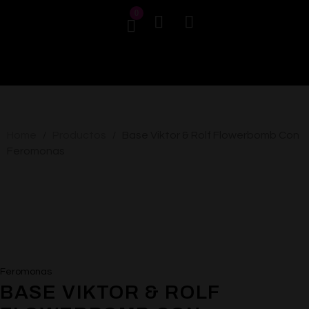
0
Home
Productos
Base Viktor & Rolf Flowerbomb Con
/
/
Feromonas
Feromonas
BASE VIKTOR & ROLF