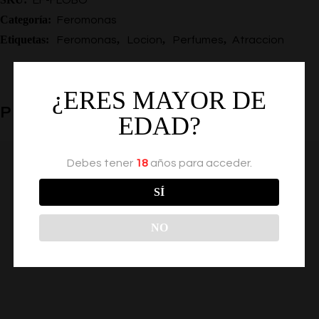
Categoría:
Feromonas
Etiquetas:
,
,
,
Feromonas
Locion
Perfumes
Atraccion
¿ERES MAYOR DE
PRODUCTOS RELACIONADOS
EDAD?
Debes tener
18
años para acceder.
SÍ
NO