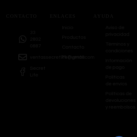
CONTACTO
ENLACES
AYUDA
Inicio
Aviso de
33
privacidad
Productos
2802
Términos y
0887
Contacto
condiciones
Mi Cuenta
ventassecretlife@gmail.com
Información
de pago
Secret
Life
Políticas
de envíos
Políticas de
devoluciones
y reembolsos