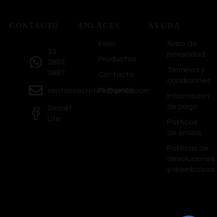
CONTACTO
ENLACES
AYUDA
Inicio
Aviso de
33
privacidad
Productos
2802
Términos y
0887
Contacto
condiciones
Mi Cuenta
ventassecretlife@gmail.com
Información
de pago
Secret
Life
Políticas
de envíos
Políticas de
devoluciones
y reembolsos