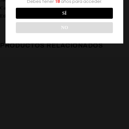
Debes tener
18
años para acceder.
Categoría:
Feromonas
SÍ
Etiquetas:
,
,
,
Feromonas
Locion
Perfumes
Atraccion
NO
PRODUCTOS RELACIONADOS