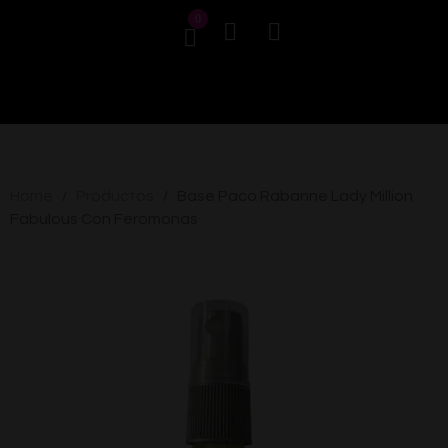
0
Home
Productos
Base Paco Rabanne Lady Million
/
/
Fabulous Con Feromonas