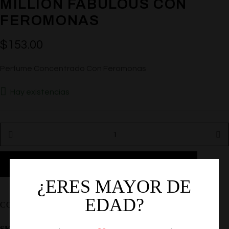
MILLION FABULOUS CON
FEROMONAS
$
153.00
Perfume Concentrado Con Feromonas
Hay existencias
AÑADIR AL CARRITO
¿ERES MAYOR DE
EDAD?
COMPARTIR
SKU:
EF-PRLMF