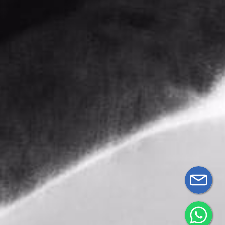
Términos y
0887
Contacto
condiciones
Mi Cuenta
ventassecretlife@gmail.com
Información
de pago
Secret
Life
Políticas
de envíos
Políticas de
devoluciones
y reembolsos
© 2026 Secret Life.
Desarrollado por
Netcommerce
0