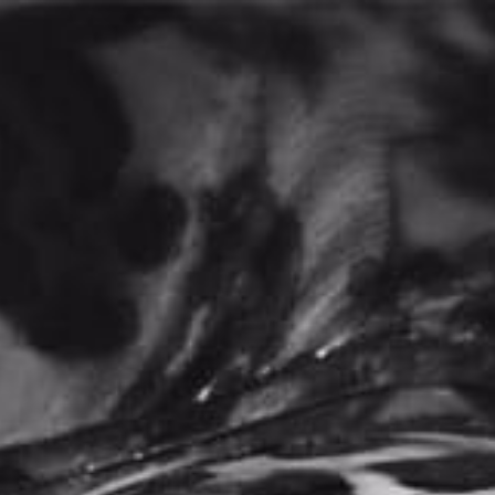
0
Home
Productos
Tendenciaombrerose
/
/
AGOTADO