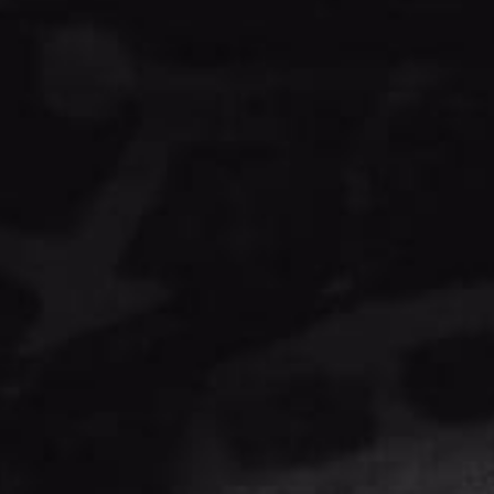
BASE CARLO CORINTO CON FEROMONAS
$
153.00
CONTACTO
ENLACES
AYUDA
Inicio
Aviso de
33
privacidad
Productos
2802